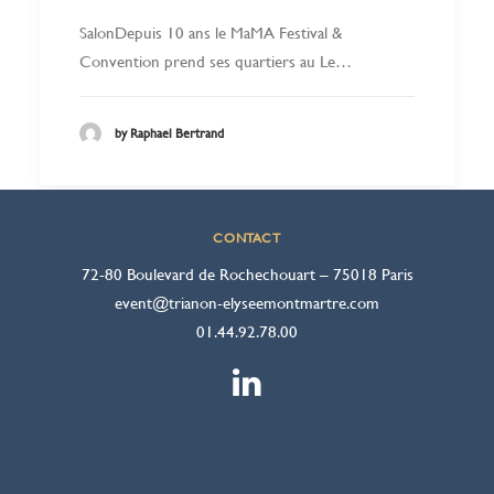
SalonDepuis 10 ans le MaMA Festival &
Convention prend ses quartiers au Le…
by Raphael Bertrand
CONTACT
72-80 Boulevard de Rochechouart – 75018 Paris
event@trianon-elyseemontmartre.com
01.44.92.78.00