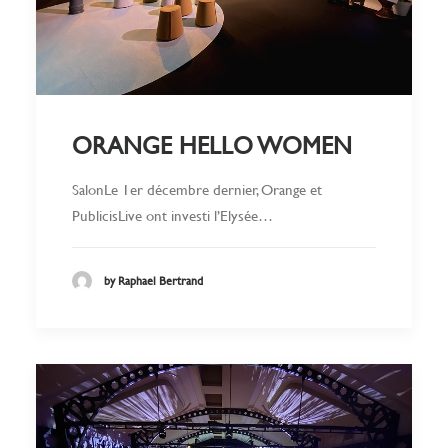
ORANGE HELLO WOMEN
SalonLe 1er décembre dernier, Orange et
PublicisLive ont investi l’Elysée…
by Raphael Bertrand