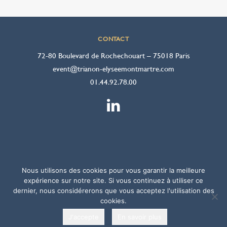
CONTACT
72-80 Boulevard de Rochechouart – 75018 Paris
event@trianon-elyseemontmartre.com
01.44.92.78.00
Nous utilisons des cookies pour vous garantir la meilleure
expérience sur notre site. Si vous continuez à utiliser ce
© Trianon – Elysée Montmartre – Tous droits réservés – 2018-2025 –
dernier, nous considérerons que vous acceptez l'utilisation des
Mentions légales
– Web:
della
mattia
cookies.
J'accepte
En savoir plus