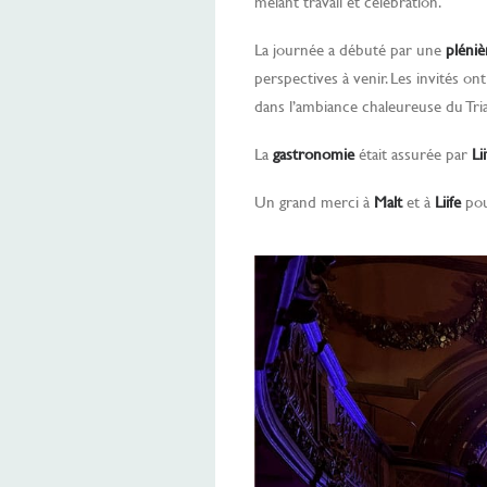
mêlant travail et célébration.
La journée a débuté par une
pléniè
perspectives à venir. Les invités o
dans l’ambiance chaleureuse du Tri
La
gastronomie
était assurée par
Li
Un grand merci à
Malt
et à
Liife
pou