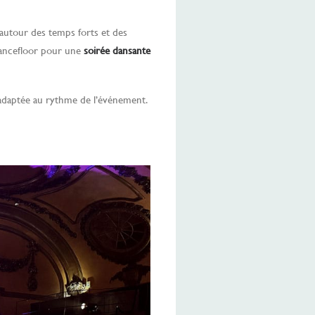
 autour des temps forts et des
 dancefloor pour une
soirée dansante
 adaptée au rythme de l’événement.