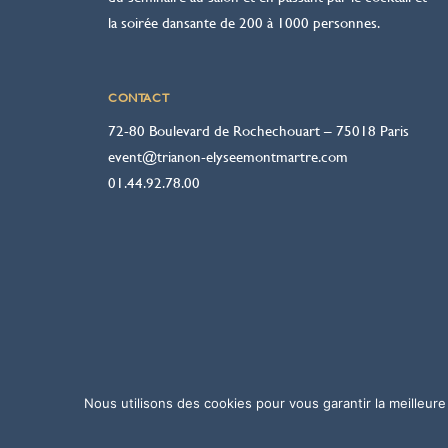
la soirée dansante de 200 à 1000 personnes.
CONTACT
72-80 Boulevard de Rochechouart – 75018 Paris
event@trianon-elyseemontmartre.com
01.44.92.78.00
Nous utilisons des cookies pour vous garantir la meilleure
© Trianon – Elysée Montmartre – Tous droits réservés – 2018