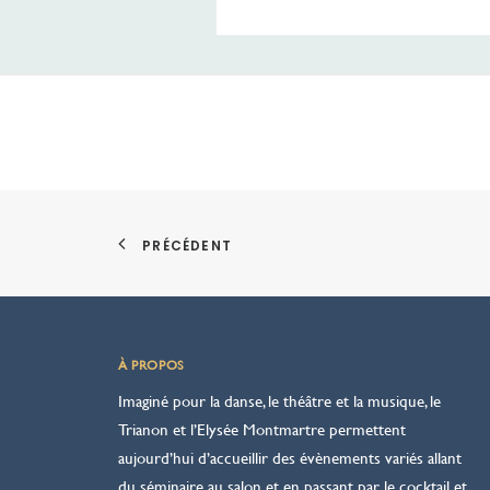
PRÉCÉDENT
À PROPOS
Imaginé pour la danse, le théâtre et la musique, le
Trianon et l’Elysée Montmartre permettent
aujourd’hui d’accueillir des évènements variés allant
du séminaire au salon et en passant par le cocktail et