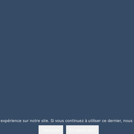
 expérience sur notre site. Si vous continuez à utiliser ce dernier, nous
-2025 –
Mentions légales
– Web:
della mattia
J'accepte
En savoir plus