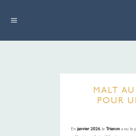
MALT AU
POUR UN
En
janvier 2026
, le
Trianon
a eu le p