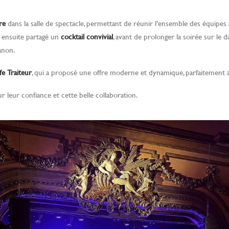
re
dans la salle de spectacle, permettant de réunir l’ensemble des équipes
nt ensuite partagé un
cocktail convivial
, avant de prolonger la soirée sur le
anon.
ife Traiteur
, qui a proposé une offre moderne et dynamique, parfaitement
r leur confiance et cette belle collaboration.