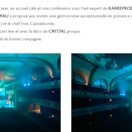
avec un accueil café et une conférence sous l’œil expert de
KARREPRO
OYAU
a proposé aux invités une gastronomie exceptionnelle en présence 
s…) et le chef Yves Camdeborde.
ert live et avec la déco de
CRYSTAL
groupe.
auté et bonne compagnie.