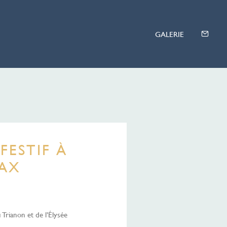
FESTIF À
PAX
 Trianon et de l’Élysée